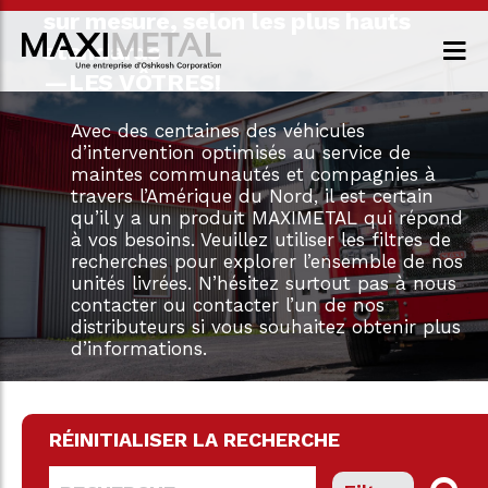
sur mesure, selon les plus hauts
standards
—LES VÔTRES!
Avec des centaines des véhicules
d’intervention optimisés au service de
maintes communautés et compagnies à
travers l’Amérique du Nord, il est certain
qu’il y a un produit MAXIMETAL qui répond
à vos besoins. Veuillez utiliser les filtres de
recherches pour explorer l’ensemble de nos
unités livrées. N’hésitez surtout pas à nous
contacter ou contacter l’un de nos
distributeurs si vous souhaitez obtenir plus
d’informations.
RÉINITIALISER LA RECHERCHE