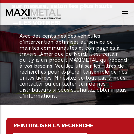
sur mesure, selon les plus hauts
standards
—LES VÔTRES!
Avec des centaines des véhicules
d’intervention optimisés au service de
maintes communautés et compagnies à
travers l’Amérique du Nord, il est certain
qu’il y a un produit MAXIMETAL qui répond
à vos besoins. Veuillez utiliser les filtres de
recherches pour explorer l’ensemble de nos
unités livrées. N’hésitez surtout pas à nous
contacter ou contacter l’un de nos
distributeurs si vous souhaitez obtenir plus
d’informations.
RÉINITIALISER LA RECHERCHE