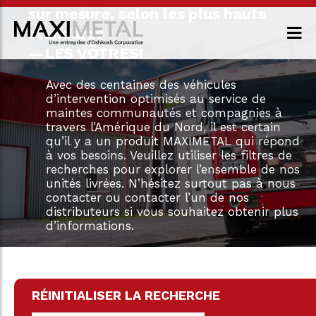
sur mesure, selon les plus hauts
standards
—LES VÔTRES!
Avec des centaines des véhicules
d’intervention optimisés au service de
maintes communautés et compagnies à
travers l’Amérique du Nord, il est certain
qu’il y a un produit MAXIMETAL qui répond
à vos besoins. Veuillez utiliser les filtres de
recherches pour explorer l’ensemble de nos
unités livrées. N’hésitez surtout pas à nous
contacter ou contacter l’un de nos
distributeurs si vous souhaitez obtenir plus
d’informations.
RÉINITIALISER LA RECHERCHE