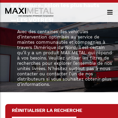
sur mesure, selon les plus hauts
standards
—LES VÔTRES!
Avec des centaines des véhicules
d’intervention optimisés au service de
maintes communautés et compagnies à
travers l’Amérique du Nord, il est certain
qu’il y a un produit MAXIMETAL qui répond
à vos besoins. Veuillez utiliser les filtres de
recherches pour explorer l’ensemble de nos
unités livrées. N’hésitez surtout pas à nous
contacter ou contacter l’un de nos
distributeurs si vous souhaitez obtenir plus
d’informations.
RÉINITIALISER LA RECHERCHE