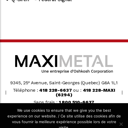
9345, 25
Avenue, Saint-Georges (Quebec) G6A 1L1
e
Téléphone :
418 228-6637
ou :
418 228-MAXI
(6294)
Sans frais :
1 800 510-6637
We use cookies to ensure that we give you the best
experience on our website. / Ce site utilise des cookies afin de
Oshkosh Corporation
vous fournir la meilleure expérience possible lors de votre
visite.