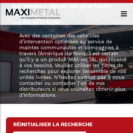
sur mesure, selon les plus hauts
standards
—LES VÔTRES!
Avec des centaines des véhicules
d’intervention optimisés au service de
maintes communautés et compagnies à
travers l’Amérique du Nord, il est certain
qu’il y a un produit MAXIMETAL qui répond
à vos besoins. Veuillez utiliser les filtres de
recherches pour explorer l’ensemble de nos
unités livrées. N’hésitez surtout pas à nous
contacter ou contacter l’un de nos
distributeurs si vous souhaitez obtenir plus
d’informations.
RÉINITIALISER LA RECHERCHE