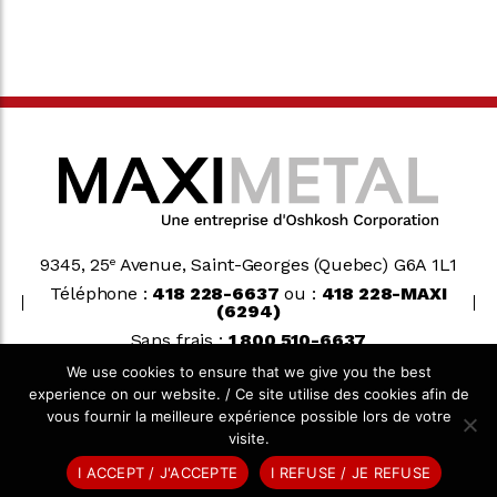
9345, 25
Avenue, Saint-Georges (Quebec) G6A 1L1
e
Téléphone :
418 228-6637
ou :
418 228-MAXI
(6294)
Sans frais :
1 800 510-6637
We use cookies to ensure that we give you the best
experience on our website. / Ce site utilise des cookies afin de
Oshkosh Corporation
vous fournir la meilleure expérience possible lors de votre
visite.
© 2026 MAXIMETAL. TOUS DROITS RÉSERVÉS.
AGENCE TEAM
I ACCEPT / J'ACCEPTE
I REFUSE / JE REFUSE