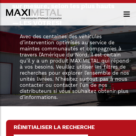
sur mesure, selon les plus hauts
standards
—LES VÔTRES!
Avec des centaines des véhicules
d’intervention optimisés au service de
maintes communautés et compagnies à
travers l’Amérique du Nord, il est certain
qu’il y a un produit MAXIMETAL qui répond
à vos besoins. Veuillez utiliser les filtres de
recherches pour explorer l’ensemble de nos
unités livrées. N’hésitez surtout pas à nous
contacter ou contacter l’un de nos
distributeurs si vous souhaitez obtenir plus
d’informations.
RÉINITIALISER LA RECHERCHE